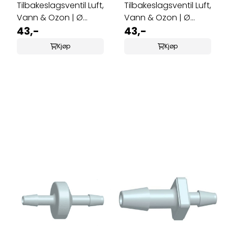
Tilbakeslagsventil Luft,
Tilbakeslagsventil Luft,
Vann & Ozon | Ø
Vann & Ozon | Ø
8mm
43,-
10mm
43,-
Kjøp
Kjøp