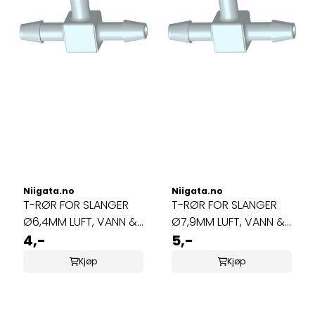
Niigata.no
Niigata.no
T-RØR FOR SLANGER
T-RØR FOR SLANGER
Ø6,4MM LUFT, VANN &
Ø7,9MM LUFT, VANN &
OZON
4,-
OZON
5,-
Kjøp
Kjøp