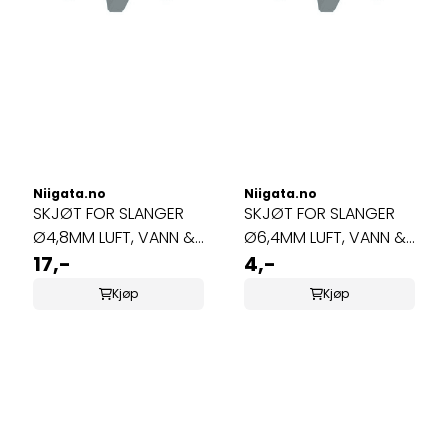
Niigata.no
Niigata.no
SKJØT FOR SLANGER
SKJØT FOR SLANGER
Ø4,8MM LUFT, VANN &
Ø6,4MM LUFT, VANN &
OZON
17,-
OZON
4,-
Kjøp
Kjøp