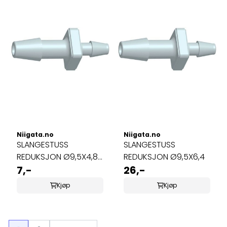
Niigata.no
Niigata.no
SLANGESTUSS
SLANGESTUSS
REDUKSJON Ø9,5X4,8
REDUKSJON Ø9,5X6,4
LUFT, VANN & OZON
7,-
26,-
Kjøp
Kjøp