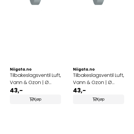
Niigata.no
Niigata.no
Tilbakeslagsventil Luft,
Tilbakeslagsventil Luft,
Vann & Ozon | Ø
Vann & Ozon | Ø
4mm
43,-
6mm
43,-
Kjøp
Kjøp