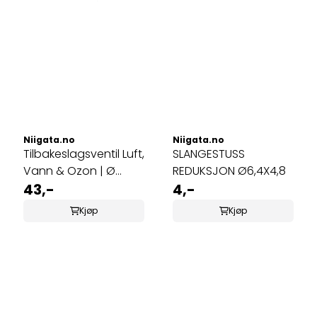
Niigata.no
Niigata.no
Tilbakeslagsventil Luft,
SLANGESTUSS
Vann & Ozon | Ø
REDUKSJON Ø6,4X4,8
12mm
43,-
4,-
Kjøp
Kjøp