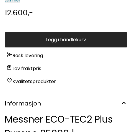
filtre, drift av strømmer samt andre applikasjoner. Med fast
Les mer
stativ for montering utenfor dammen. Bruksområder Fosser
Strømmer Filteroperasjoner Vannsirkulasjoner
12.600,-
Svømmedammer Ikke-nedsenkbar installasjon Brukermanual
Legg i handlekurv
Rask levering
Lav fraktpris
Kvalitetsprodukter
Informasjon
Messner ECO-TEC2 Plus