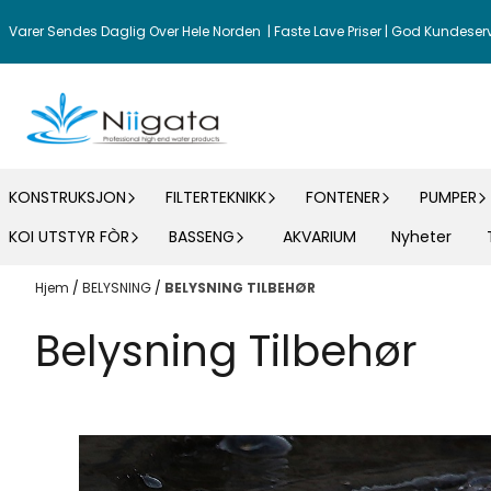
Hopp til innhold
Varer Sendes Daglig Over Hele Norden | Faste Lave Priser | God Kundeser
KONSTRUKSJON
FILTERTEKNIKK
FONTENER
PUMPER
KOI UTSTYR FÒR
BASSENG
AKVARIUM
Nyheter
Hjem
/
BELYSNING
/
BELYSNING TILBEHØR
Belysning Tilbehør