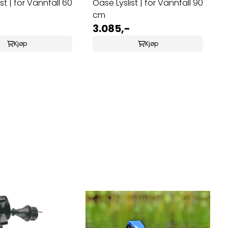
st | for Vannfall 60
Oase Lyslist | for Vannfall 90
cm
3.085,-
Kjøp
Kjøp