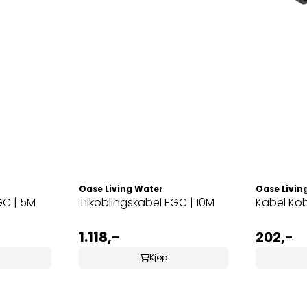
Oase Living Water
Oase Livin
GC | 5M
Tilkoblingskabel EGC | 10M
Kabel Kob
1.118,-
202,-
Kjøp