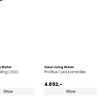
g Water
Oase Living Water
ling | EGC
Profilux | Led Kontroller
4.652,-
Kjøp
Kjøp