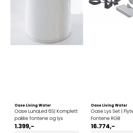
Oase Living Water
Oase Living Water
Oase LunaLed 6S| Komplett
Oase Lys Set | Fly
pakke fontene og lys
Fontene RGB
1.399,-
16.774,-