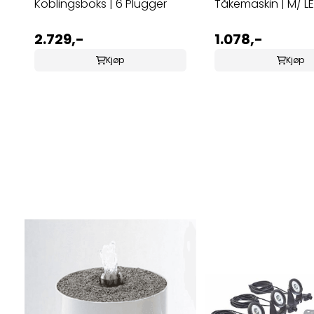
Koblingsboks | 6 Plugger
Tåkemaskin | M/ LE
2.729,-
1.078,-
Kjøp
Kjøp