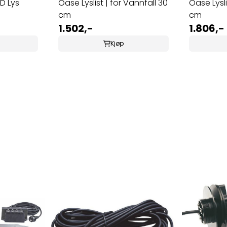
D Lys
Oase Lyslist | for Vannfall 30
Oase Lysli
cm
cm
1.502,-
1.806,-
Kjøp