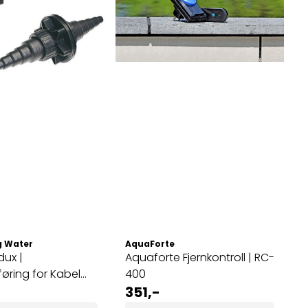
g Water
AquaForte
ux |
Aquaforte Fjernkontroll | RC-
ring for Kabel
400
er
351,-