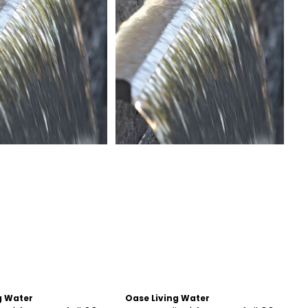
g Water
Oase Living Water