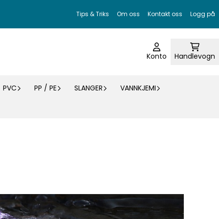
Tips & Triks
Om oss
Kontakt oss
Logg på
Konto
Handlevogn
PVC
PP / PE
SLANGER
VANNKJEMI