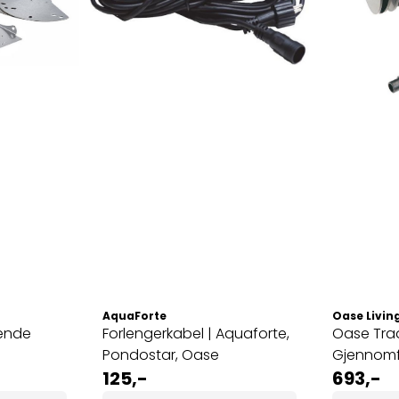
AquaForte
Oase Livin
tende
Forlengerkabel | Aquaforte,
Oase Trad
Pondostar, Oase
Gjennomfø
125,-
og Slang
693,-