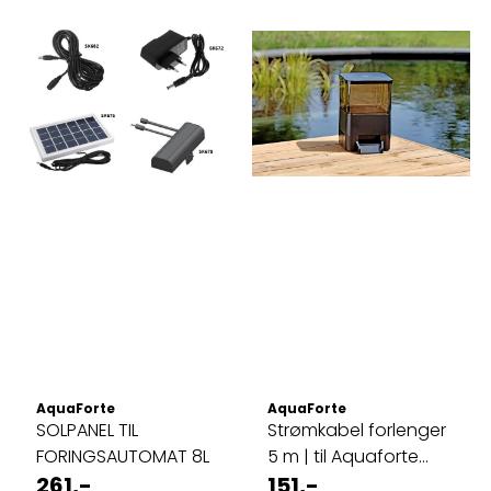
AquaForte
AquaForte
SOLPANEL TIL
Strømkabel forlenger
FORINGSAUTOMAT 8L
5 m | til Aquaforte
261,-
Foringsautomat ...
151,-