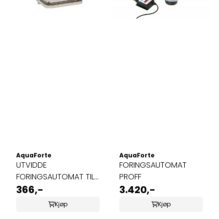
AquaForte
AquaForte
UTVIDDE
FORINGSAUTOMAT
FORINGSAUTOMAT TIL
PROFF
15L
366,-
3.420,-
Kjøp
Kjøp