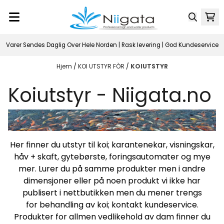
Hopp til innhold
Varer Sendes Daglig Over Hele Norden | Rask levering | God Kundeservice
Hjem
/
KOI UTSTYR FÒR
/
KOIUTSTYR
Koiutstyr - Niigata.no
Her finner du utstyr til koi; karantenekar, visningskar,
håv + skaft, gytebørste, foringsautomater og mye
mer. Lurer du på samme produkter men i andre
dimensjoner eller på noen produkt vi ikke har
publisert i nettbutikken men du mener trengs
for behandling av koi;
kontakt kundeservice
.
Produkter for allmen vedlikehold av dam finner du