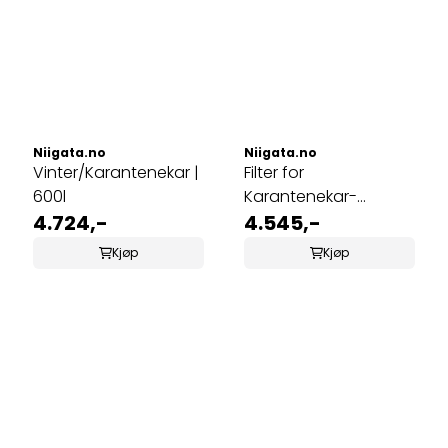
Niigata.no
Niigata.no
Vinter/Karantenekar |
Filter for
600l
Karantenekar-
4.724,-
Kar/Oppbevaringskar
4.545,-
| 220l
Kjøp
Kjøp