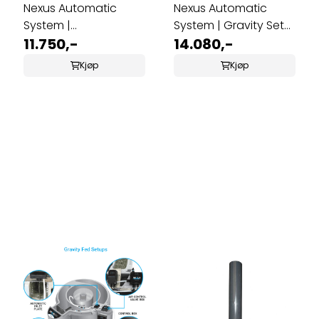
Nexus Automatic
Nexus Automatic
System |
System | Gravity Set
Pumpematet Oppset
11.750,-
Up (200 body)
14.080,-
(220+320)
Kjøp
Kjøp