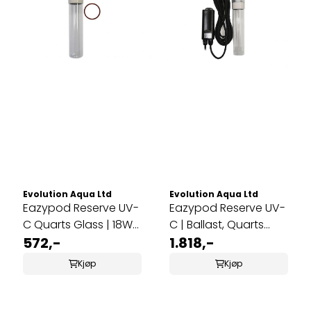
Evolution Aqua Ltd
Evolution Aqua Ltd
Eazypod Reserve UV-
Eazypod Reserve UV-
C Quarts Glass | 18W
C | Ballast, Quarts
Pære
572,-
Glass og 18W Pære
1.818,-
Kjøp
Kjøp