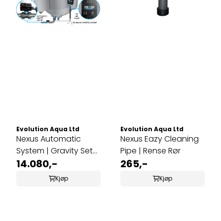
Evolution Aqua Ltd
Evolution Aqua Ltd
Nexus Automatic
Nexus Eazy Cleaning
System | Gravity Set
Pipe | Rense Rør
Up (300 body)
14.080,-
265,-
Kjøp
Kjøp