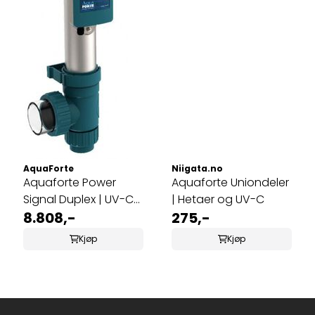
AquaForte
Niigata.no
Aquaforte Power
Aquaforte Uniondeler
Signal Duplex | UV-C
| Hetaer og UV-C
75W
8.808,-
275,-
Kjøp
Kjøp