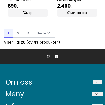
890,-
2.460,-
Kjøp
Kontakt oss
1
2
3
Neste >>
Viser
1
til
20
(av
43
produkter)
Om oss
Niigata AS
Meny
Ekservegen 36
Bring frakt betingelser