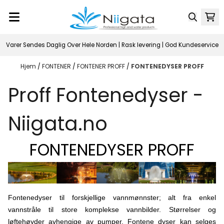
Hopp til innhold
Varer Sendes Daglig Over Hele Norden | Rask levering | God Kundeservice
Hjem
/
FONTENER
/
FONTENER PROFF
/
FONTENEDYSER PROFF
Proff Fontenedyser -
Niigata.no
FONTENEDYSER PROFF
Fontenedyser til forskjellige vannmønnster; alt fra enkel
vannstråle til store komplekse vannbilder. Størrelser og
løftehøyder avhengige av pumper. Fontene dyser kan selges