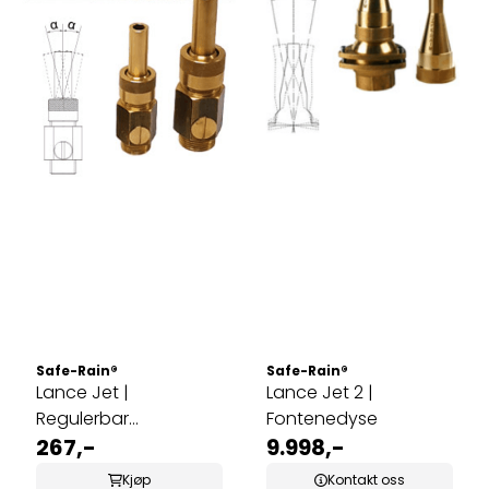
Safe-Rain®
Safe-Rain®
Lance Jet |
Lance Jet 2 |
Regulerbar
Fontenedyse
Fontenedyse
267,-
9.998,-
Kjøp
Kontakt oss