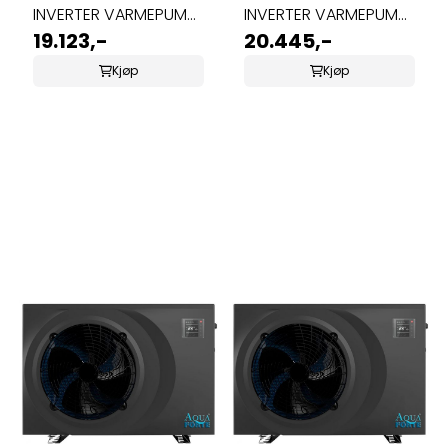
INVERTER VARMEPUMPE
INVERTER VARMEPUMPE
5,5KW
19.123,-
7,2KW
20.445,-
Kjøp
Kjøp