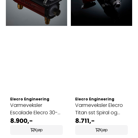
Elecro Engineering
Elecro Engineering
Varmeveksler
Varmeveksler Elecro
Escalade Elecro 30-
Titan sst Spiral og
75KW
8.900,-
Shell 36-95KW
8.711,-
Kjøp
Kjøp