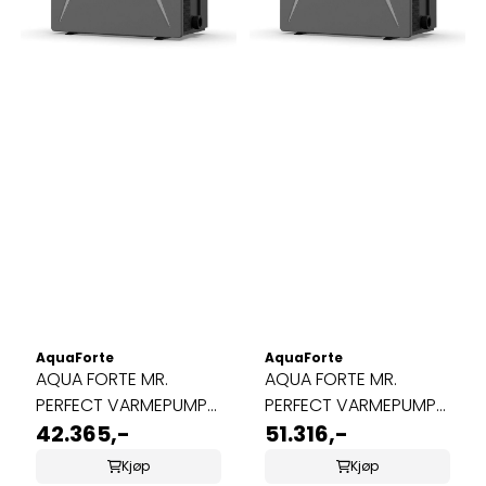
AquaForte
AquaForte
AQUA FORTE MR.
AQUA FORTE MR.
PERFECT VARMEPUMPE
PERFECT VARMEPUMPE
11KW
42.365,-
14KW
51.316,-
Kjøp
Kjøp