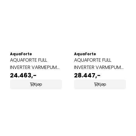
AquaForte
AquaForte
AQUAFORTE FULL
AQUAFORTE FULL
INVERTER VARMEPUMPE
INVERTER VARMEPUMPE
9,5KW
24.463,-
11,5KW
28.447,-
Kjøp
Kjøp