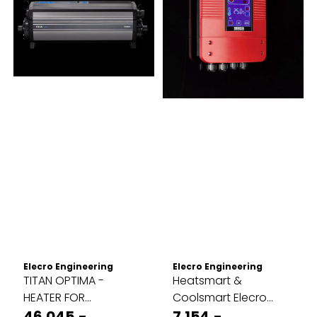
Elecro Engineering
Elecro Engineering
TITAN OPTIMA -
Heatsmart &
HEATER FOR
Coolsmart Elecro
KOMMERSIELLE
46.045,-
digital kontroller
7.154,-