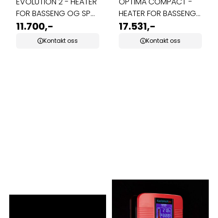
EVOLUTION 2 - HEATER
OPTIMA COMPACT -
FOR BASSENG OG SPA
HEATER FOR BASSENG
1-24KW
11.700,-
OG SPA 2-24KW
17.531,-
Kontakt oss
Kontakt oss