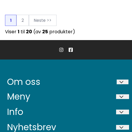
1
2
Neste >>
Viser
1
til
20
(av
25
produkter)
Om oss
Niigata AS
Meny
Ekservegen 36
Bring frakt betingelser
Info
6631 Batnfjordsøra
Tips & Triks
Bring frakt betingelser
Nyhetsbrev
Org. nr. 926 408 240
Om oss