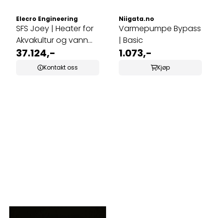
Elecro Engineering
Niigata.no
SFS Joey | Heater for
Varmepumpe Bypass
Akvakultur og vann
| Basic
med høy TDS
37.124,-
1.073,-
Kontakt oss
Kjøp