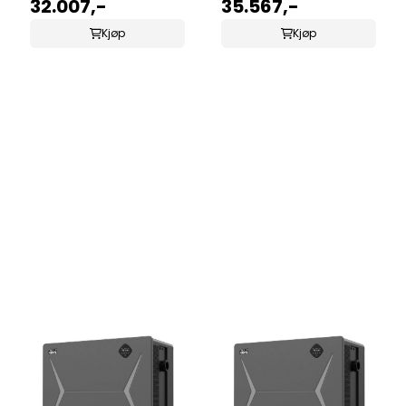
15,3KW
32.007,-
18KW
35.567,-
Kjøp
Kjøp