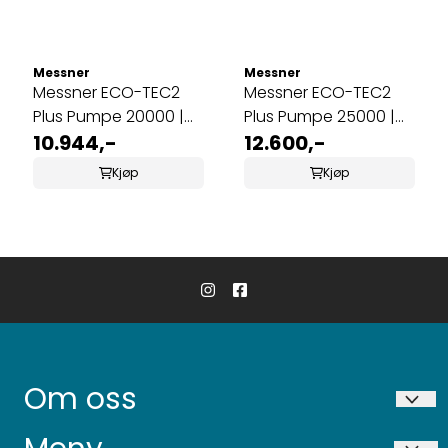
Messner
Messner
Messner ECO-TEC2
Messner ECO-TEC2
Plus Pumpe 20000 |
Plus Pumpe 25000 |
Tørrmontering
10.944,-
Tørrmontering
12.600,-
Kjøp
Kjøp
Om oss
Niigata AS