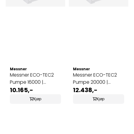
Messner
Messner
Messner ECO-TEC2
Messner ECO-TEC2
Pumpe 16000 |
Pumpe 20000 |
Tørrmontering
10.165,-
Tørrmontering
12.438,-
Kjøp
Kjøp