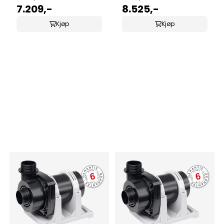
Tørrmontering
7.209,-
Tørrmontering
8.525,-
Kjøp
Kjøp