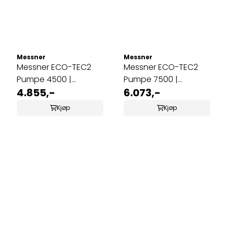
Messner
Messner
Messner ECO-TEC2
Messner ECO-TEC2
Pumpe 4500 |
Pumpe 7500 |
Tørrmontering
4.855,-
Tørrmontering
6.073,-
Kjøp
Kjøp