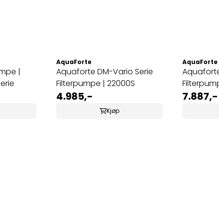
AquaForte
AquaForte
umpe |
Aquaforte DM-Vario Serie
Aquaforte
erie
Filterpumpe | 22000S
Filterpum
4.985,-
7.887,-
Kjøp