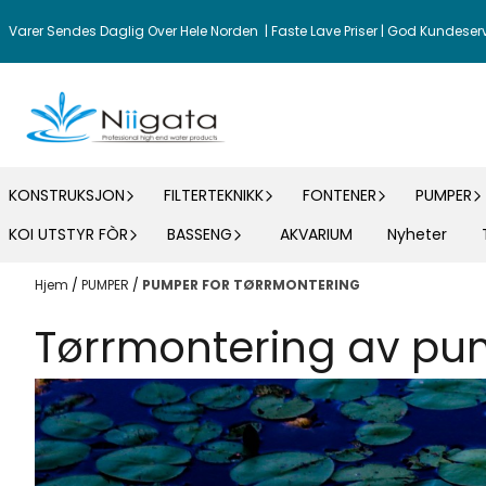
Hopp til innhold
Varer Sendes Daglig Over Hele Norden | Faste Lave Priser | God Kundeser
KONSTRUKSJON
FILTERTEKNIKK
FONTENER
PUMPER
KOI UTSTYR FÒR
BASSENG
AKVARIUM
Nyheter
Hjem
/
PUMPER
/
PUMPER FOR TØRRMONTERING
Tørrmontering av p