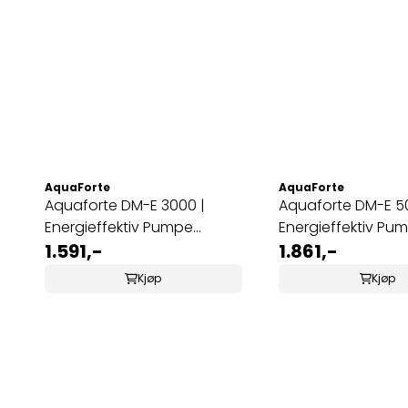
AquaForte
AquaForte
Aquaforte DM-E 3000 |
Aquaforte DM-E 5
Energieffektiv Pumpe
Energieffektiv Pum
for Hagedam
1.591,-
hagedam
1.861,-
Kjøp
Kjøp