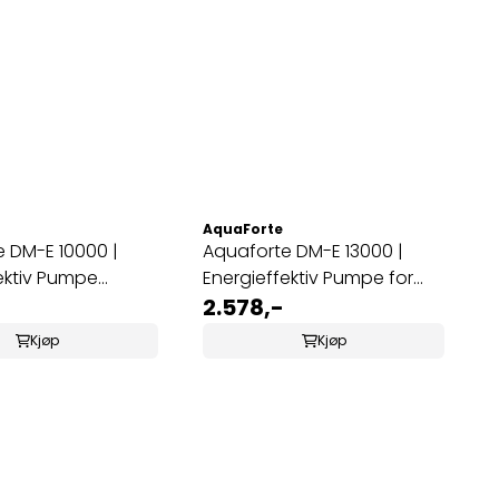
AquaForte
 DM-E 10000 |
Aquaforte DM-E 13000 |
ektiv Pumpe
Energieffektiv Pumpe for
edam
Hagedam
2.578,-
Kjøp
Kjøp