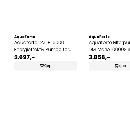
AquaForte
AquaForte
Aquaforte DM-E 15000 |
Aquaforte Filterp
Energieffektiv Pumpe for
DM-Vario 10000S S
Hagedam
2.697,-
3.858,-
Kjøp
Kjøp