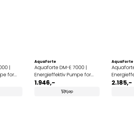
AquaForte
AquaForte
000 |
Aquaforte DM-E 7000 |
Aquaforte
pe for
Energieffektiv Pumpe for
Energieff
hagedam
1.946,-
for Hag
2.185,-
Kjøp