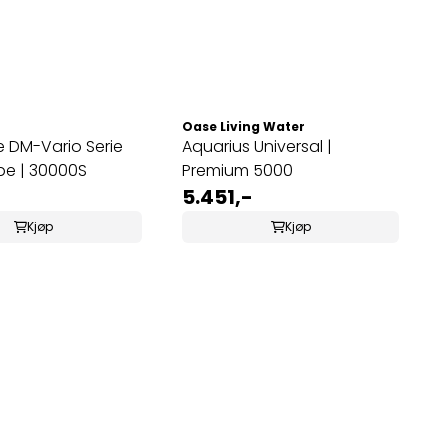
Oase Living Water
 DM-Vario Serie
Aquarius Universal |
pe | 30000S
Premium 5000
5.451,-
Kjøp
Kjøp