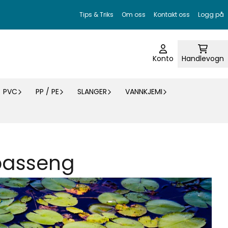
Tips & Triks
Om oss
Kontakt oss
Logg på
Konto
Handlevogn
PVC
PP / PE
SLANGER
VANNKJEMI
basseng