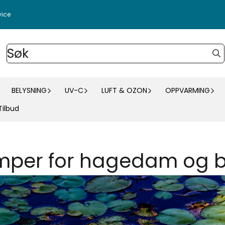
vice
BELYSNING
UV-C
LUFT & OZON
OPPVARMING
Tilbud
umper for hagedam og 