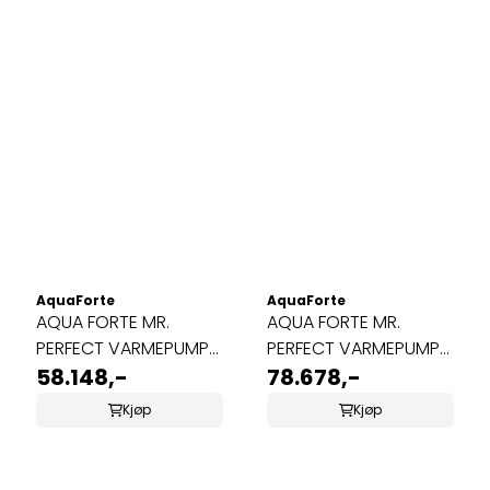
AquaForte
AquaForte
AQUA FORTE MR.
AQUA FORTE MR.
PERFECT VARMEPUMPE
PERFECT VARMEPUMPE
17KW
58.148,-
22KW
78.678,-
Kjøp
Kjøp