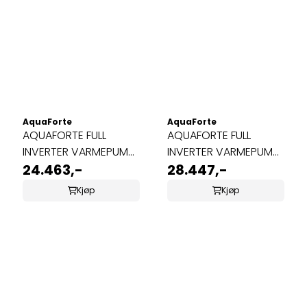
AquaForte
AquaForte
AQUAFORTE FULL
AQUAFORTE FULL
INVERTER VARMEPUMPE
INVERTER VARMEPUMPE
9,5KW
24.463,-
11,5KW
28.447,-
Kjøp
Kjøp