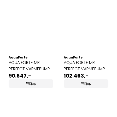
AquaForte
AquaForte
AQUA FORTE MR.
AQUA FORTE MR.
PERFECT VARMEPUMPE
PERFECT VARMEPUMPE
27KW
90.647,-
32KW
102.463,-
Kjøp
Kjøp