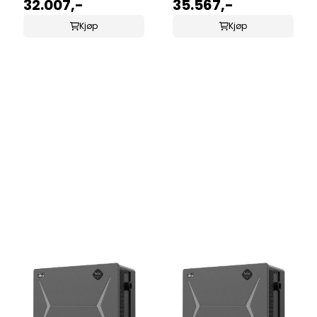
15,3KW
32.007,-
18KW
35.567,-
Kjøp
Kjøp