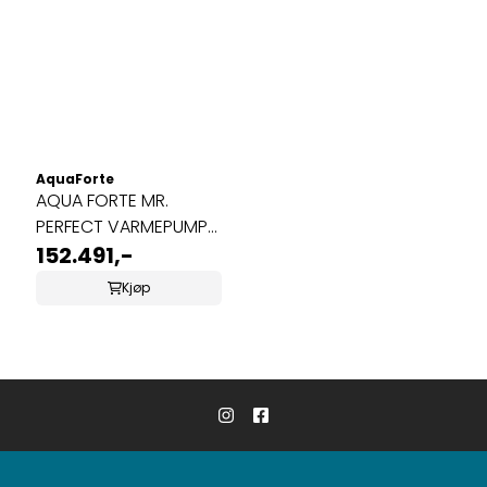
AquaForte
AQUA FORTE MR.
PERFECT VARMEPUMPE
41KW
152.491,-
Kjøp