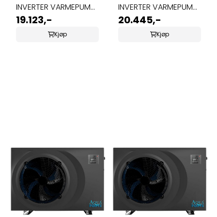
INVERTER VARMEPUMPE
INVERTER VARMEPUMPE
5,5KW
19.123,-
7,2KW
20.445,-
Kjøp
Kjøp