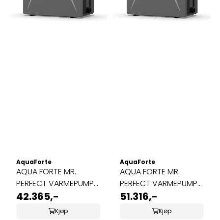
AquaForte
AquaForte
AQUA FORTE MR.
AQUA FORTE MR.
PERFECT VARMEPUMPE
PERFECT VARMEPUMPE
11KW
42.365,-
14KW
51.316,-
Kjøp
Kjøp