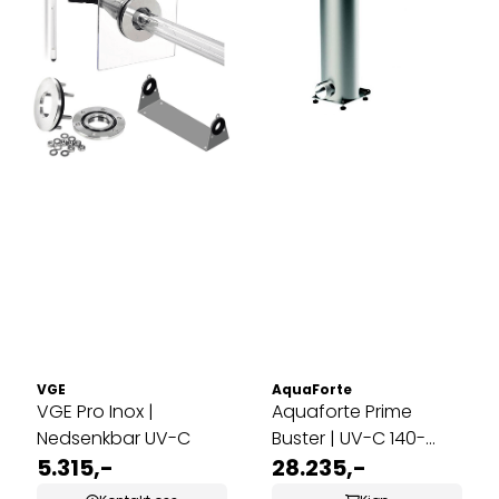
VGE
AquaForte
VGE Pro Inox |
Aquaforte Prime
Nedsenkbar UV-C
Buster | UV-C 140-
5.315,-
420W
28.235,-