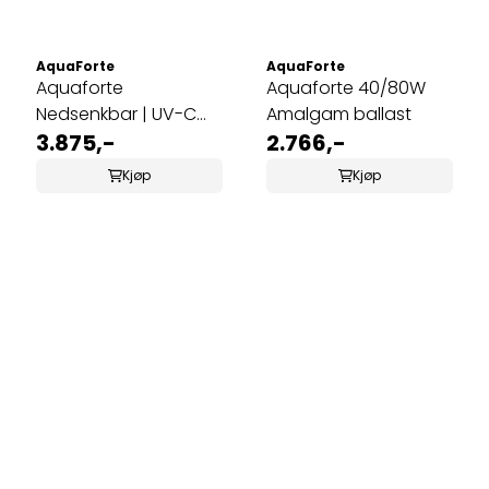
AquaForte
AquaForte
Aquaforte
Aquaforte 40/80W
Nedsenkbar | UV-C
Amalgam ballast
75W
3.875,-
2.766,-
Kjøp
Kjøp