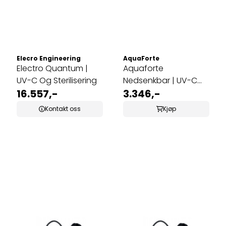
Elecro Engineering
AquaForte
Electro Quantum |
Aquaforte
UV-C Og Sterilisering
Nedsenkbar | UV-C
16.557,-
40W
3.346,-
Kontakt oss
Kjøp