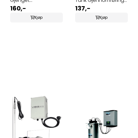
Gjenget
Tank Gjennomføring
Gjennomføring
160,-
11/2''
137,-
Kjøp
Kjøp