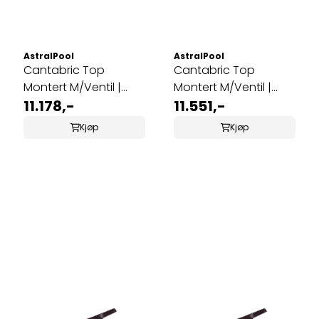
AstralPool
AstralPool
Cantabric Top
Cantabric Top
Montert M/Ventil |
Montert M/Ventil |
Ø400
11.178,-
Ø500
11.551,-
Kjøp
Kjøp