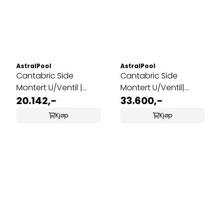
AstralPool
AstralPool
Cantabric Side
Cantabric Side
Montert U/Ventil |
Montert U/Ventil|
Ø750
20.142,-
Ø900
33.600,-
Kjøp
Kjøp