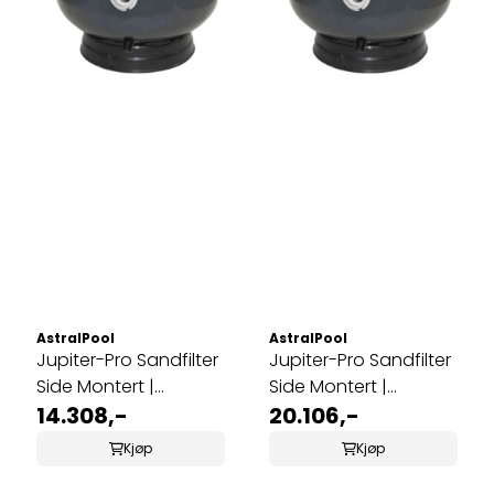
AstralPool
AstralPool
Jupiter-Pro Sandfilter
Jupiter-Pro Sandfilter
Side Montert |
Side Montert |
Ø625mm
14.308,-
Ø780mm
20.106,-
Kjøp
Kjøp