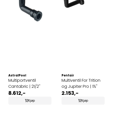
AstralPool
Pentair
Multiportventil
Multiventil For Trition
Cantabric | 21/2''
og Jupiter Pro | 1½"
8.612,-
2.153,-
Kjøp
Kjøp