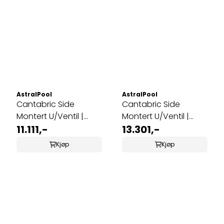
AstralPool
AstralPool
Cantabric Side
Cantabric Side
Montert U/Ventil |
Montert U/Ventil |
Ø500
11.111,-
Ø600
13.301,-
Kjøp
Kjøp