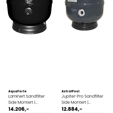
AquaForte
AstralPool
Laminert Sandfilter
Jupiter-Pro Sandfilter
Side Montert |
Side Montert |
Ø750mm
14.206,-
Ø480mm
12.884,-