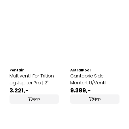
Pentair
AstralPool
Multiventil For Trition
Cantabric Side
og Jupiter Pro | 2"
Montert U/Ventil |
3.221,-
Ø400
9.389,-
Kjøp
Kjøp