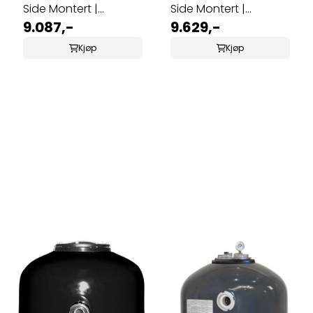
Side Montert |
Side Montert |
Ø500mm
9.087,-
Ø600mm
9.629,-
Kjøp
Kjøp