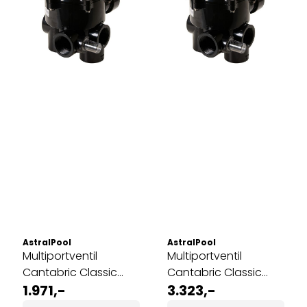
AstralPool
AstralPool
Multiportventil
Multiportventil
Cantabric Classic
Cantabric Classic
Plus | 11/2''
1.971,-
Plus | 2''
3.323,-