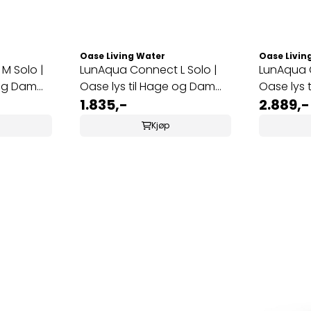
Oase Living Water
Oase Livin
M Solo |
LunAqua Connect L Solo |
LunAqua C
 og Dam
Oase lys til Hage og Dam
Oase lys 
Hvit
1.835,-
Hvit
2.889,-
Kjøp