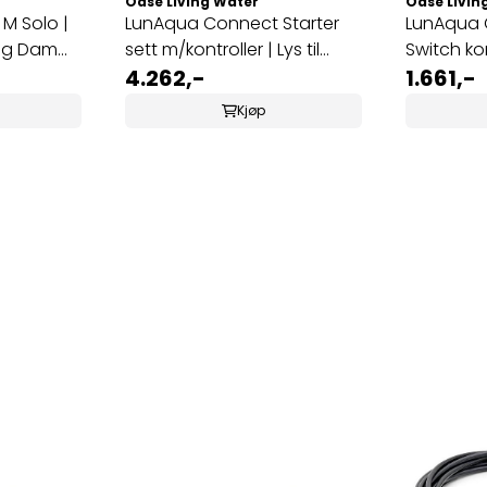
Oase Living Water
Oase Livin
M Solo |
LunAqua Connect Starter
LunAqua Con
 og Dam
sett m/kontroller | Lys til
Switch kon
Hage ...
4.262,-
1.661,-
Kjøp