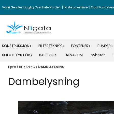
Hopp til innhold
Varer Sendes Daglig Over Hele Norden | Faste Lave Priser | God Kundeser
KONSTRUKSJON
FILTERTEKNIKK
FONTENER
PUMPER
KOI UTSTYR FÒR
BASSENG
AKVARIUM
Nyheter
Hjem
/
BELYSNING
/
DAMBELYSNING
Dambelysning