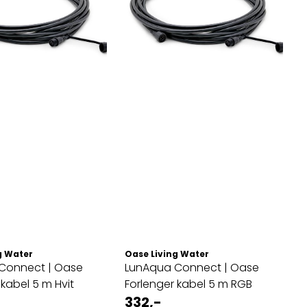
g Water
Oase Living Water
nect | Oase
LunAqua Connect | Oase
 kabel 5 m Hvit
Forlenger kabel 5 m RGB
332,-