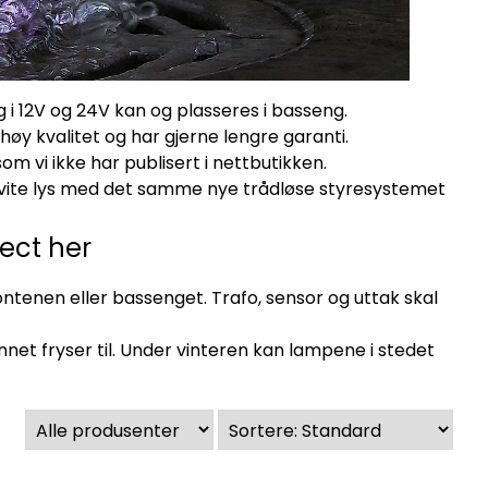
g i 12V og 24V kan og plasseres i basseng.
y kvalitet og har gjerne lengre garanti.
m vi ikke har publisert i nettbutikken.
Hvite lys med det samme nye trådløse styresystemet
ect her
ntenen eller bassenget. Trafo, sensor og uttak skal
net fryser til. Under vinteren kan lampene i stedet