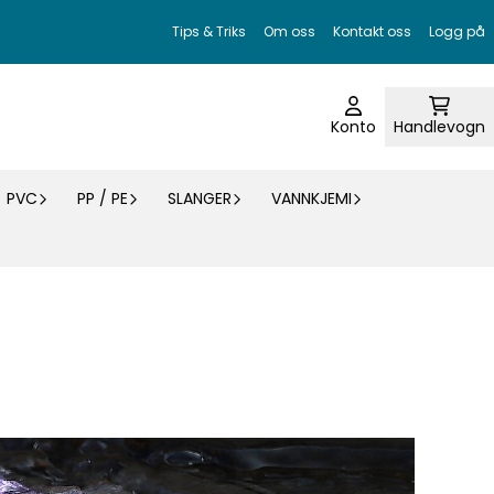
Tips & Triks
Om oss
Kontakt oss
Logg på
Konto
Handlevogn
PVC
PP / PE
SLANGER
VANNKJEMI