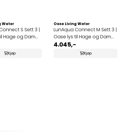
g Water
Oase Living Water
onnect S Sett 3 |
LunAqua Connect M Sett 3 |
til Hage og Dam
Oase lys til Hage og Dam
Hvit
4.045,-
Kjøp
Kjøp