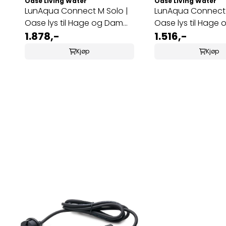
Oase Living Water
Oase Living Water
LunAqua Connect M Solo |
LunAqua Connect 
Oase lys til Hage og Dam
Oase lys til Hage
Hvit 10m ...
1.878,-
RGB
1.516,-
Kjøp
Kjøp