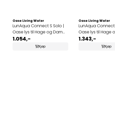
Oase Living Water
Oase Living Water
LunAqua Connect S Solo |
LunAqua Connect 
Oase lys til Hage og Dam
Oase lys til Hage
Hvit
1.054,-
Hvit
1.343,-
Kjøp
Kjøp