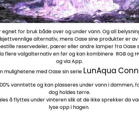
er egnet for bruk både over og under vann. Og all belysnin
ettvennlige alternativ, mens Oase sine produkter er av hø
estille reservedeler, pærer eller andre lamper fra Oase so
a flere valgalternativ en før og kan kombinere RGB og 
og via App.
LunAqua Conn
m mulighetene med Oase sin serie
100% vanntette og kan plasseres under vann i dammen, fo
dog holdes tørre.
s å flyttes under vinteren slik at de ikke sprekker da van
lyse opp i hagen.