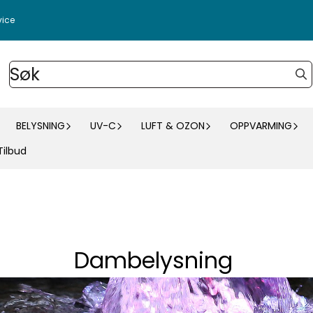
vice
BELYSNING
UV-C
LUFT & OZON
OPPVARMING
Tilbud
Dambelysning