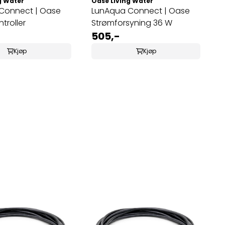
g Water
Oase Living Water
nect | Oase
LunAqua Connect | Oase
troller
Strømforsyning 36 W
505,-
Kjøp
Kjøp