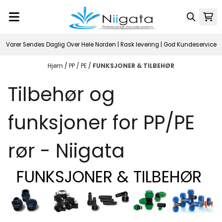
Hopp til innhold
Varer Sendes Daglig Over Hele Norden | Rask levering | God Kundeservice
Hjem
/
PP / PE
/
FUNKSJONER & TILBEHØR
Tilbehør og
funksjoner for PP/PE
rør - Niigata
FUNKSJONER & TILBEHØR