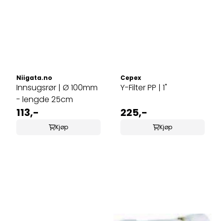
Niigata.no
Cepex
Innsugsrør | Ø 100mm
Y-Filter PP | 1"
- lengde 25cm
113,-
225,-
Kjøp
Kjøp