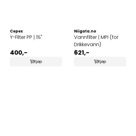
Cepex
Niigata.no
Y-Filter PP | 1½"
Vannfilter | MPI (for
Drikkevann)
400,-
621,-
Kjøp
Kjøp