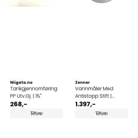
Niigata.no
Zenner
Tankgjennomføring
Vannmåler Med
PP Utv.Gj. | 1½"
Antistopp Stift |
268,-
3000L/T
1.397,-
Kjøp
Kjøp