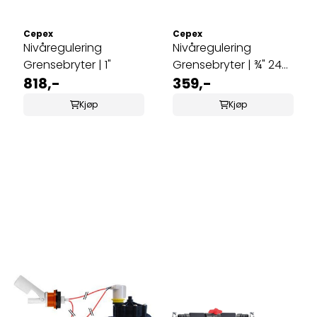
Cepex
Cepex
Nivåregulering
Nivåregulering
Grensebryter | 1"
Grensebryter | ¾" 24V
818,-
AC
359,-
Kjøp
Kjøp