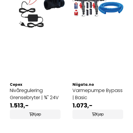
Cepex
Niigata.no
Nivåregulering
Varmepumpe Bypass
Grensebryter | ¾" 24V
| Basic
1.513,-
1.073,-
Kjøp
Kjøp