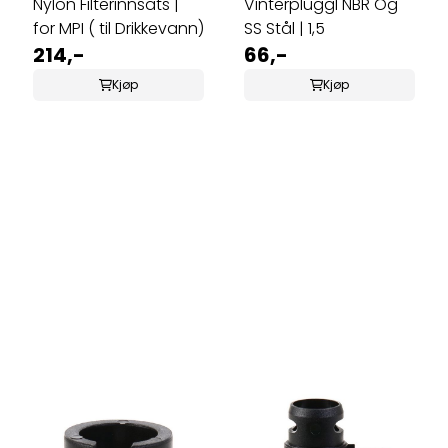
Nylon Filterinnsats |
VinterpluggI NBR Og
for MPI ( til Drikkevann)
SS Stål | 1,5
214,-
66,-
Kjøp
Kjøp