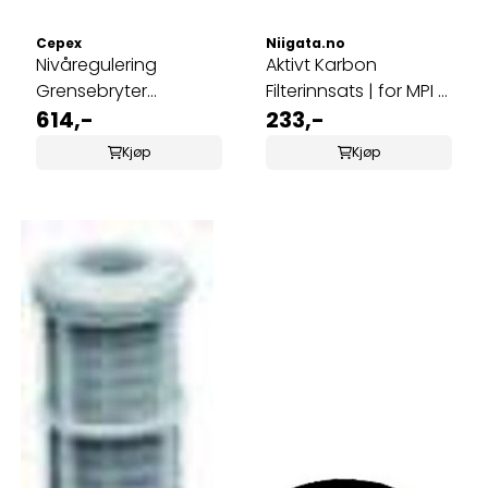
Cepex
Niigata.no
Nivåregulering
Aktivt Karbon
Grensebryter
Filterinnsats | for MPI (
(Solenoid Ventil) | ¾"
614,-
til Drikkevann)
233,-
24V
Kjøp
Kjøp