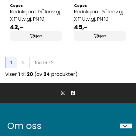
Cepex
Cepex
Reduksjon | 1¼'' Innv.gj.
Reduksjon | ½'' Innv.gj.
X 1'' Utv.gj. PN 10
X 1'' Utv.gj. PN 10
42,-
45,-
Kjøp
Kjøp
1
2
Neste >>
Viser
1
til
20
(av
24
produkter)
Om oss