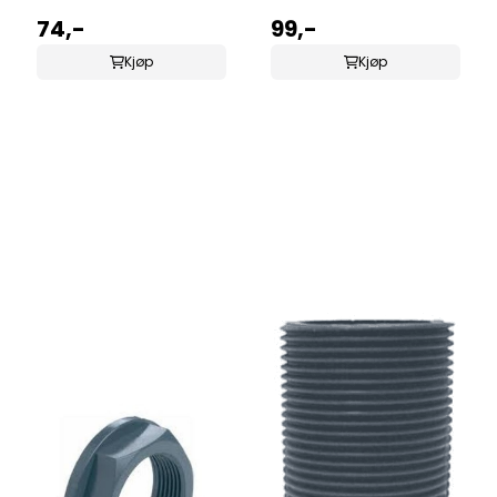
74,-
99,-
Kjøp
Kjøp