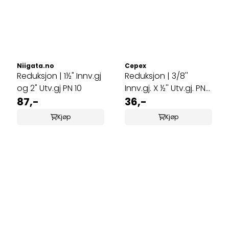
Niigata.no
Cepex
Reduksjon | 1½" Innv.gj
Reduksjon | 3/8''
og 2" Utv.gj PN 10
Innv.gj. X ½'' Utv.gj. PN
87,-
10
36,-
Kjøp
Kjøp