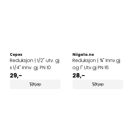
Cepex
Niigata.no
Reduksjon | 1/2" utv. gj
Reduksjon | ¾" Innv.gj
x 1/4" innv. gj. PN 10
og 1" Utv.gj PN 16
29,-
28,-
Kjøp
Kjøp