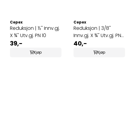
Cepex
Cepex
Reduksjon | ½'' Innv.gj.
Reduksjon | 3/8''
X ¾'' Utv.gj. PN 10
Innv.gj. X ¾'' Utv.gj. PN
39,-
10
40,-
Kjøp
Kjøp