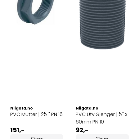
Niigata.no
Niigata.no
PVC Mutter | 2½ " PN 16
PVC Utv.Gjenger | ½" x
60mm PN 10
151,-
92,-