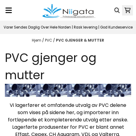
Hopp til innhold
Varer Sendes Daglig Over Hele Norden | Rask levering | God Kundeservice
Hjem
/
PVC
/
PVC GJENGER & MUTTER
PVC gjenger og
mutter
Vi lagerfører et omfatende utvalg av PVC delene
som vises på sidene her, og importerer inn
fortløpende et kompleterende utvalg etter ønske.
Lagerførte produsenter for PVC er blant annet
Effast, Cepex, CH Aquaram, VDL og Valterra.