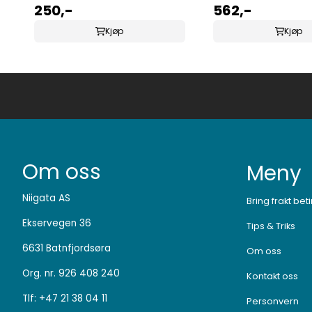
250,-
225MM
562,-
Kjøp
Kjøp
Om oss
Meny
Niigata AS
Bring frakt bet
Ekservegen 36
Tips & Triks
6631 Batnfjordsøra
Om oss
Org. nr. 926 408 240
Kontakt oss
Tlf:
+47 21 38 04 11
Personvern