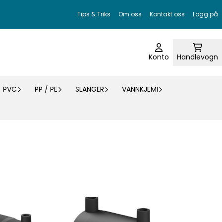
Tips & Triks
Om oss
Kontakt oss
Logg på
Konto
Handlevogn
PVC
PP / PE
SLANGER
VANNKJEMI