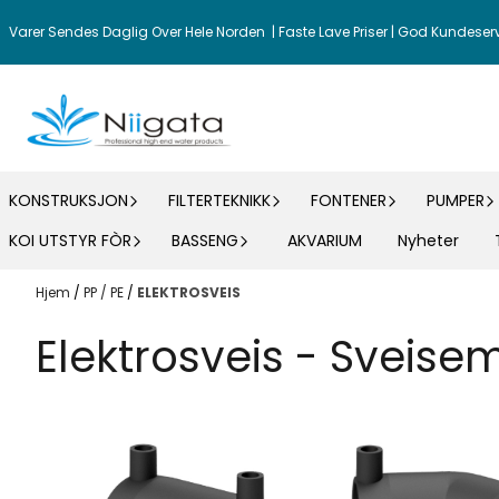
Hopp til innhold
Varer Sendes Daglig Over Hele Norden | Faste Lave Priser | God Kundeser
KONSTRUKSJON
FILTERTEKNIKK
FONTENER
PUMPER
KOI UTSTYR FÒR
BASSENG
AKVARIUM
Nyheter
Hjem
/
PP / PE
/
ELEKTROSVEIS
Elektrosveis - Sveisem