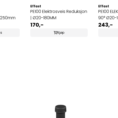
Effast
Effast
PE100 Elektrosveis Reduksjon
PE100 ELE
0-250mm
| Ø20-180MM
90° Ø20-
170,-
243,-
ss
Kjøp