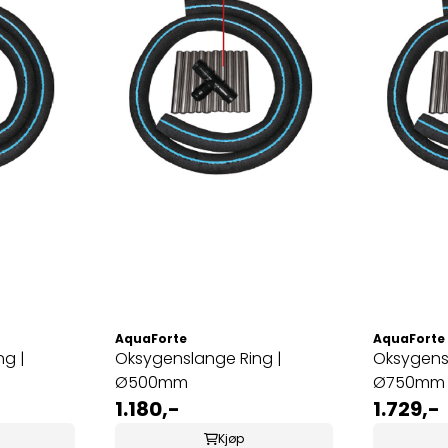
AquaForte
AquaForte
g |
Oksygenslange Ring |
Oksygensl
Ø500mm
Ø750mm
1.180,-
1.729,-
Kjøp