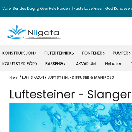
Hopp til innhold
Varer Sendes Daglig Over Hele Norden | Faste Lave Priser | God Kundeser
KONSTRUKSJON
FILTERTEKNIKK
FONTENER
PUMPER
KOI UTSTYR FÒR
BASSENG
AKVARIUM
Nyheter
Hjem
/
LUFT & OZON
/
LUFTSTEIN, -DIFFUSER & MANIFOLD
Luftesteiner - Slanger