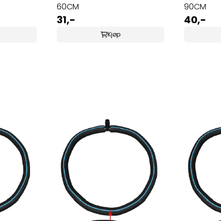
60CM
90CM
31,-
40,-
Kjøp