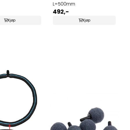
L=500mm
492,-
Kjøp
Kjøp