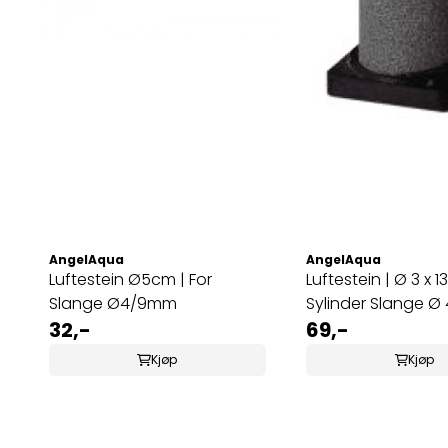
AngelAqua
AngelAqua
Luftestein Ø5cm | For
Luftestein | Ø 3 x
Slange Ø4/9mm
Sylinder Slange 
32,-
69,-
Kjøp
Kjøp