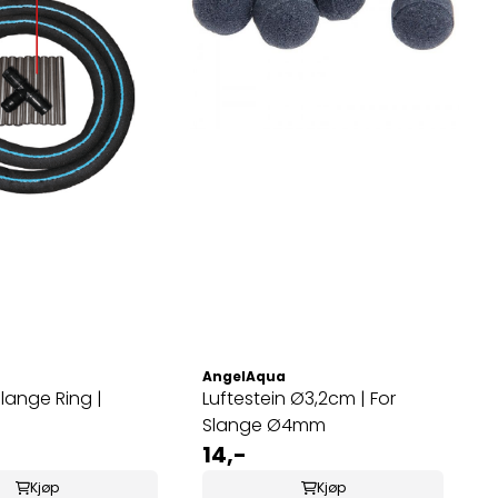
AngelAqua
ange Ring |
Luftestein Ø3,2cm | For
Slange Ø4mm
14,-
Kjøp
Kjøp