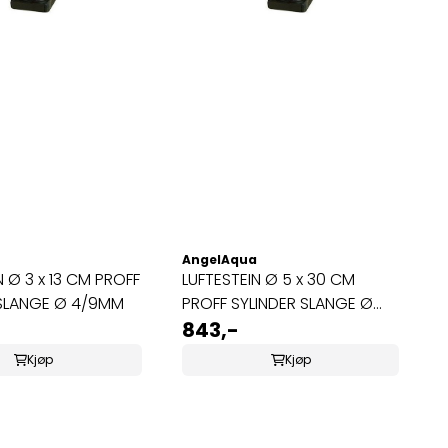
AngelAqua
N Ø 3 x 13 CM PROFF
LUFTESTEIN Ø 5 x 30 CM
 SLANGE Ø 4/9MM
PROFF SYLINDER SLANGE Ø
9MM
843,-
Kjøp
Kjøp