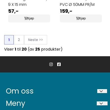
9 X 15 mm
PVC Ø 50MM PR/M
57,-
159,-
Kjøp
Kjøp
1
2
Neste >>
Viser
1
til
20
(av
25
produkter)
Om oss
Niigata AS
Meny
Ekservegen 36