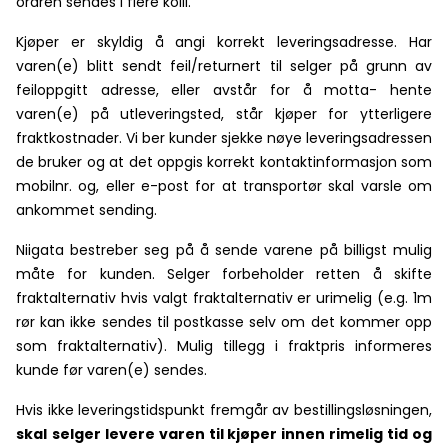
ordren sendes i flere kolli.
Kjøper er skyldig å angi korrekt leveringsadresse. Har
varen(e) blitt sendt feil/returnert til selger på grunn av
feiloppgitt adresse, eller avstår for å motta- hente
varen(e) på utleveringsted, står kjøper for ytterligere
fraktkostnader. Vi ber kunder sjekke nøye leveringsadressen
de bruker og at det oppgis korrekt kontaktinformasjon som
mobilnr. og, eller e-post for at transportør skal varsle om
ankommet sending.
Niigata bestreber seg på å sende varene på billigst mulig
måte for kunden. Selger forbeholder retten å skifte
fraktalternativ hvis valgt fraktalternativ er urimelig (e.g. 1m
rør kan ikke sendes til postkasse selv om det kommer opp
som fraktalternativ). Mulig tillegg i fraktpris informeres
kunde før varen(e) sendes.
Hvis ikke leveringstidspunkt fremgår av bestillingsløsningen,
skal
selger levere varen til kjøper innen rimelig tid og