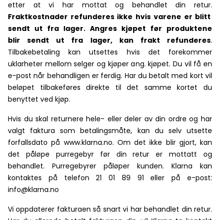
etter at vi har mottat og behandlet din retur.
Fraktkostnader refunderes ikke hvis varene er blitt
sendt ut fra lager. Angres kjøpet før produktene
blir sendt ut fra lager, kan frakt refunderes
.
Tilbakebetaling kan utsettes hvis det forekommer
uklarheter mellom selger og kjøper ang. kjøpet. Du vil få en
e-post når behandligen er ferdig. Har du betalt med kort vil
beløpet tilbakeføres direkte til det samme kortet du
benyttet ved kjøp.
Hvis du skal returnere hele- eller deler av din ordre og har
valgt faktura som betalingsmåte, kan du selv utsette
forfallsdato på www.klarna.no. Om det ikke blir gjort, kan
det påløpe purregebyr før din retur er mottatt og
behandlet. Purregebyrer påløper kunden. Klarna kan
kontaktes på telefon 21 01 89 91 eller på e-post:
info@klarna.no
Vi oppdaterer fakturaen så snart vi har behandlet din retur.