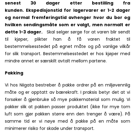
senest 30 dager etter bestilling fra
kunden.
Ekspedisjonstid for lagervarer er 1-2 dager
og normal fremføringstid avhenger hvor du bor og
hvilken sendingsmåte som er valgt, men normalt er
dette 1-3 dager.
Skal selger sørge for at varen blir sendt
til kjøper, plikter han å få varen fraktet til
bestemmelsesstedet på egnet måte og på vanlige vilkår
for slik transport. Bestemmelsesstedet er hos kjøper med
mindre annet er særskilt avtalt mellom partene.
Pakking
Vi hos Niigata bestreber å pakke ordrer på en miljøvennlig
måte og er opptatt av bærekraft. I praksis betyr det at vi
forsøker å gjenbruke så mye pakkematerial som mulig. Vi
pakker slik at pakken passer produktet (ikke for mye tom
luft som gjør pakken større enn den trenger å være). På
samme tid er vi nøye med å pakke på en måte som
minimerer risiko for skade under transport.