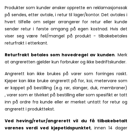
Produkter som kunder ønsker opprette en reklamasjonssak
på sendes, etter avtale, i retur til lager/kontor. Det avtales i
hvert tilfelle om selger arrangerer for retur eller kunde
sender retur i første omgang på egen kostnad. Hvis det
viser seg være feil/mangel på produkt - tilbakebetales
returfrakt i etterkant.
Returfrakt betales som hovedregel av kunden
. Merk
at angreretten gjelder kun forbruker og ikke bedriftskunder.
Angrerett kan ikke brukes på varer som forringes raskt.
Kjøper kan ikke bruke angrerett på for, koi, metervare som
er kappet på bestilling (e.g. rør, slanger, duk, membraner)
, varer som er tilvirket på bestilling eller som spesifikt er tatt
inn på ordre fra kunde eller er merket untatt for retur og
angrerett i produkttekst.
Ved heving/retur/angrerett vil du få tilbakebetalt
varenes verdi ved kjøpetidspunktet
, innen 14 dager