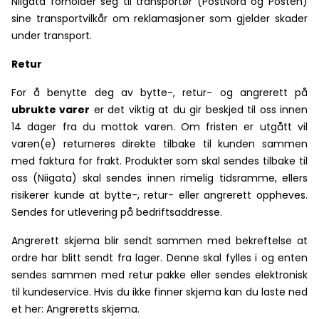
Niigata forholder seg til transportør (PostNord og Posten)
sine transportvilkår om reklamasjoner som gjelder skader
under transport.
Retur
For å benytte deg av bytte-, retur- og angrerett på
ubrukte varer
er det viktig at du gir beskjed til oss innen
14 dager fra du mottok varen. Om fristen er utgått vil
varen(e) returneres direkte tilbake til kunden sammen
med faktura for frakt. Produkter som skal sendes tilbake til
oss (Niigata) skal sendes innen rimelig tidsramme, ellers
risikerer kunde at bytte-, retur- eller angrerett oppheves.
Sendes for utlevering på bedriftsaddresse.
Angrerett skjema blir sendt sammen med bekreftelse at
ordre har blitt sendt fra lager. Denne skal fylles i og enten
sendes sammen med retur pakke eller sendes elektronisk
til kundeservice. Hvis du ikke finner skjema kan du laste ned
et her:
Angreretts skjema.