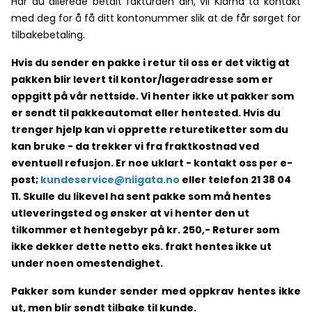
Har du allerede betalt fakturaen din, vil Klarna ta kontakt
med deg for å få ditt kontonummer slik at de får sørget for
tilbakebetaling.
Hvis du sender en pakke i retur til oss er det viktig at
pakken blir levert til kontor/lageradresse som er
oppgitt på vår nettside. Vi henter ikke ut pakker som
er sendt til pakkeautomat eller hentested. Hvis du
trenger hjelp kan vi opprette returetiketter som du
kan bruke - da trekker vi fra fraktkostnad ved
eventuell refusjon. Er noe uklart - kontakt oss per e-
post;
kundeservice@niigata.no
eller telefon 21 38 04
11. Skulle du likevel ha sent pakke som må hentes
utleveringsted og ønsker at vi henter den ut
tilkommer et hentegebyr på kr. 250,- Returer som
ikke dekker dette netto eks. frakt hentes ikke ut
under noen omestendighet.
Pakker som kunder sender med oppkrav hentes ikke
ut, men blir sendt tilbake til kunde.