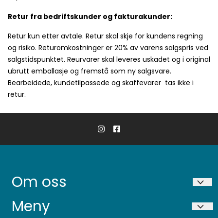
Retur fra bedriftskunder og fakturakunder:
Retur kun etter avtale. Retur skal skje for kundens regning
og risiko. Returomkostninger er 20% av varens salgspris ved
salgstidspunktet. Reurvarer skal leveres uskadet og i original
ubrutt emballasje og fremstå som ny salgsvare.
Bearbeidede, kundetilpassede og skaffevarer tas ikke i
retur.
Om oss
Niigata AS
Meny
Ekservegen 36