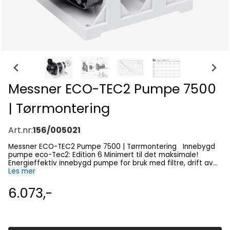
Messner ECO-TEC2 Pumpe 7500
| Tørrmontering
Art.nr:
156/005021
Messner ECO-TEC2 Pumpe 7500 | Tørrmontering Innebygd
pumpe eco-Tec2: Edition 6 Minimert til det maksimale!
Energieffektiv innebygd pumpe for bruk med filtre, drift av
strømmer samt andre applikasjoner. Med fast stativ for
Les mer
montering utenfor dammen. Bruksområder Fosser Strømmer
Filteroperasjoner Vannsirkulasjoner Svømmedammer Ikke-
6.073,-
nedsenkbar installasjon Brukermanual