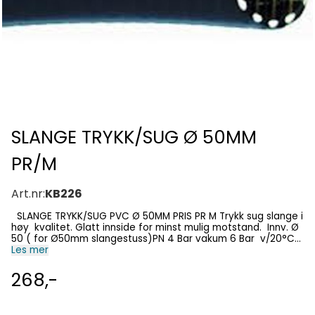
SLANGE TRYKK/SUG Ø 50MM
PR/M
Art.nr:
KB226
SLANGE TRYKK/SUG PVC Ø 50MM PRIS PR M Trykk sug slange i
høy kvalitet. Glatt innside for minst mulig motstand. Innv. Ø
50 ( for Ø50mm slangestuss)PN 4 Bar vakum 6 Bar v/20°C
Les mer
Fåes også i rull på 25m Datablad
268,-