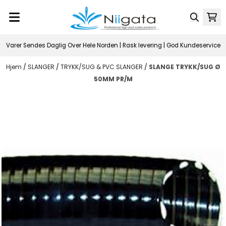
Hopp til innhold
Varer Sendes Daglig Over Hele Norden | Rask levering | God Kundeservice
Hjem
/
SLANGER
/
TRYKK/SUG & PVC SLANGER
/
SLANGE TRYKK/SUG Ø
50MM PR/M