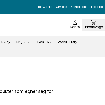
Tips & Triks
Om oss
Kontakt oss
Logg på
Konto
Handlevogn
PVC
PP / PE
SLANGER
VANNKJEMI
odukter som egner seg for