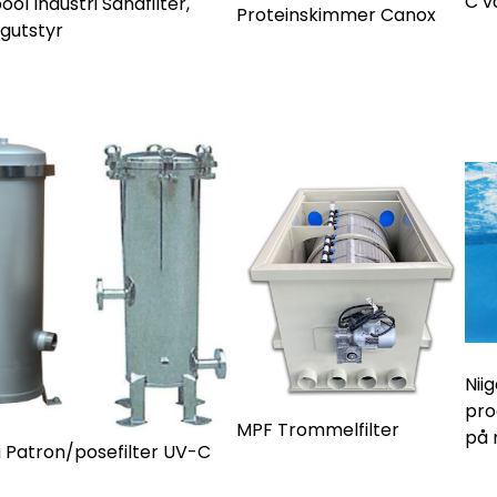
C v
ool Industri Sandfilter,
Proteinskimmer Canox
gutstyr
Nii
pro
MPF Trommelfilter
på 
 Patron/posefilter UV-C