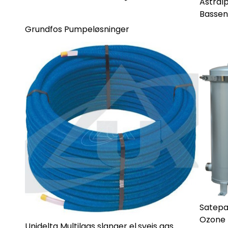
Astralp
Bassen
Grundfos Pumpeløsninger
Satepa
Ozone
Unidelta Multilags slanger el.sveis gas