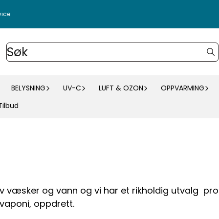
vice
BELYSNING
UV-C
LUFT & OZON
OPPVARMING
Tilbud
av væsker og vann og vi har et rikholdig utvalg pr
kvaponi, oppdrett.