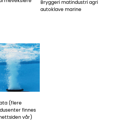
armevekslere
Bryggeri matindustri agri
autoklave marine
gata (flere
dusenter finnes
nettsiden vår)