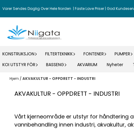
Hopp til innhold
Varer Sendes Daglig Over Hele Norden | Faste Lave Priser | God Kundeser
KONSTRUKSJON
FILTERTEKNIKK
FONTENER
PUMPER
KOI UTSTYR FÒR
BASSENG
AKVARIUM
Nyheter
Hjem
/
AKVAKULTUR - OPPDRETT - INDUSTRI
AKVAKULTUR - OPPDRETT - INDUSTRI
Vårt kjerneområde er utstyr for håndtering 
vannbehandling innen industri, akvakultur, a