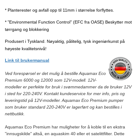
l/h Maks høyde: 4,7m Kobling trykkside: 50mm / 2'' Kobling
sugeside: 50mm / 2'' Slangetilkobling: 25/32/38/50, 1’’/ 11/4’’/
* Planterester og avfall opp til 11mm i størrelse forflyttes.
11/2'' / 2’’ Filterinntak cm2: 1000 Maks størrelse på partikler:
10mm Oppsett: Tørrmontert og våtmontert Elektronisk
* "Environmental Function Control" (EFC fra OASE) Beskytter mot
justering: Ja
tørrgang og blokkering
Produsert i Tyskland. Nøyaktig, pålitelig, tysk ingeniørkunst på
høyeste kvalitetsnivå!
Link til brukermanual
Ved forespørsel er det mulig å bestille Aquamax Eco
Premium 6000 og 12000 som 12V-modell. 12V-
modeller er perfekte for bruk i svømmedammer da de bruker 12V
i sted for 220-240V. Kontakt kundeservice for mer info, pris og
leveringstid på 12V-modeller. Aquamax Eco Premium pumper
som bruker standard 220-240V er lagerført og kan bestilles i
nettbutikk.
Aquamax Eco Premium har muligheter for å koble til en ekstra
"innsugskilde" altså, en aquaskim 40 eller et satelittfilter. Dette