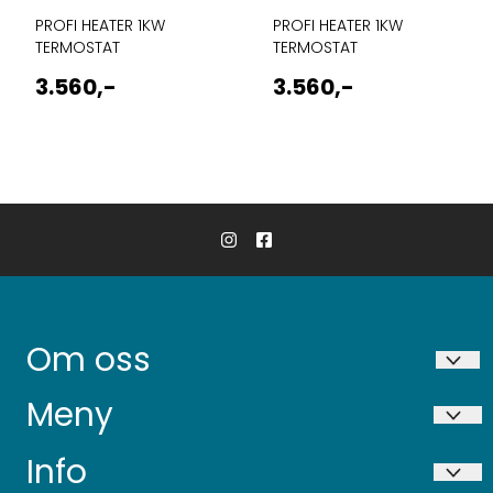
PROFI HEATER 1KW
PROFI HEATER 1KW
TERMOSTAT
TERMOSTAT
3.560,-
3.560,-
Om oss
Niigata AS
Meny
Ekservegen 36
Bring frakt betingelser
Info
6631 Batnfjordsøra