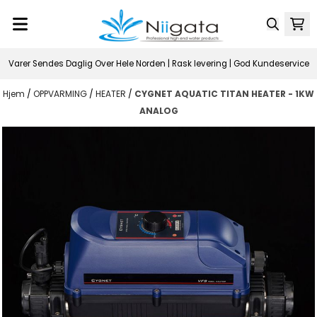
Hopp til innhold
Varer Sendes Daglig Over Hele Norden | Rask levering | God Kundeservice
Hjem
/
OPPVARMING
/
HEATER
/
CYGNET AQUATIC TITAN HEATER - 1KW
ANALOG