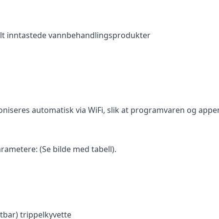
elt inntastede vannbehandlingsprodukter
oniseres automatisk via WiFi, slik at programvaren og app
ametere: (Se bilde med tabell).
bar) trippelkyvette