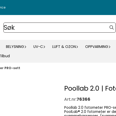
vice
BELYSNING
UV-C
LUFT & OZON
OPPVARMING
Tilbud
ter PRO-sett
Poollab 2.0 | F
Art.nr:
76366
Poollab 2.0 fotometer PRO-sett Profesjonell vannanalyse med PoolLab® 2.0 f
PoolLab® 2.0 fotometer er det ideelle valget for nøyaktig og pålitelig vannanalyse i
svømmebassenger, (svømme)d