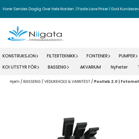
Hopp til innhold
Varer Sendes Daglig Over Hele Norden | Faste Lave Priser | God Kundeser
KONSTRUKSJON
FILTERTEKNIKK
FONTENER
PUMPER
KOI UTSTYR FÒR
BASSENG
AKVARIUM
Nyheter
Hjem
/
BASSENG
/
VEDLIKEHOLD & VANNTEST
/
Poollab 2.0 | Fotome