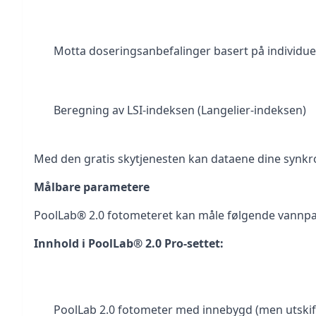
Motta doseringsanbefalinger basert på individu
Beregning av LSI-indeksen (Langelier-indeksen)
Med den gratis skytjenesten kan dataene dine synkr
Målbare parametere
PoolLab® 2.0 fotometeret kan måle følgende vannpar
Innhold i PoolLab® 2.0 Pro-settet:
PoolLab 2.0 fotometer med innebygd (men utskift