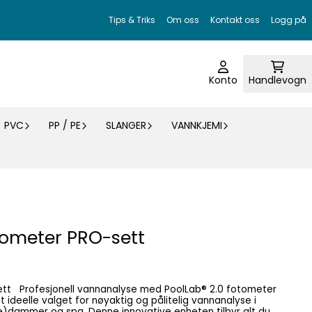
Tips & Triks
Om oss
Kontakt oss
Logg på
Konto
Handlevogn
PVC
PP / PE
SLANGER
VANNKJEMI
otometer PRO-sett
otometer
ammer og spa. Denne innovative enheten tilbyr alt du