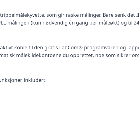
trippelmålekyvette, som gir raske målinger. Bare senk det I
NULL-målingen (kun nødvendig én gang per måleøkt) og til 2
ktivt koble til den gratis LabCom®-programvaren og -appe
atisk målekildekontoene du opprettet, noe som sikrer orga
ksjoner, inkludert: