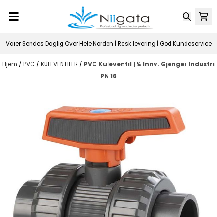
Hopp til innhold
Varer Sendes Daglig Over Hele Norden | Rask levering | God Kundeservice
Hjem
/
PVC
/
KULEVENTILER
/
PVC Kuleventil | ½ Innv. Gjenger Industri
PN 16