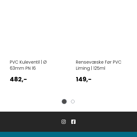
PVC Kuleventil | Ø
Rensevæske Før PVC
63mm PN 16
Liming | 125ml
482,-
149,-