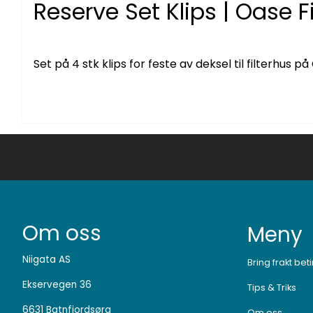
Reserve Set Klips | Oase Fi
Set på 4 stk klips for feste av deksel til filterhus p
Om oss
Meny
Niigata AS
Bring frakt bet
Ekservegen 36
Tips & Triks
6631 Batnfjordsøra
Om oss