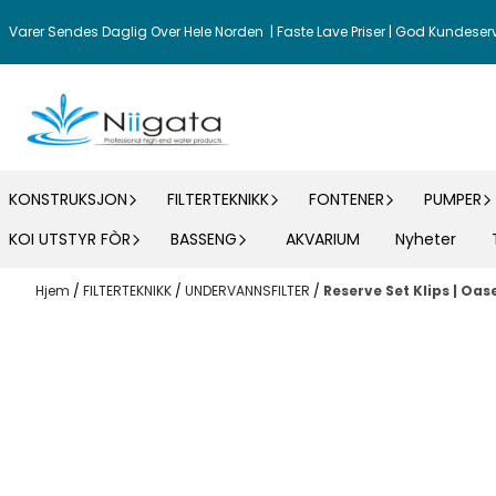
Hopp til innhold
Varer Sendes Daglig Over Hele Norden | Faste Lave Priser | God Kundeser
KONSTRUKSJON
FILTERTEKNIKK
FONTENER
PUMPER
KOI UTSTYR FÒR
BASSENG
AKVARIUM
Nyheter
Hjem
/
FILTERTEKNIKK
/
UNDERVANNSFILTER
/
Reserve Set Klips | Oase