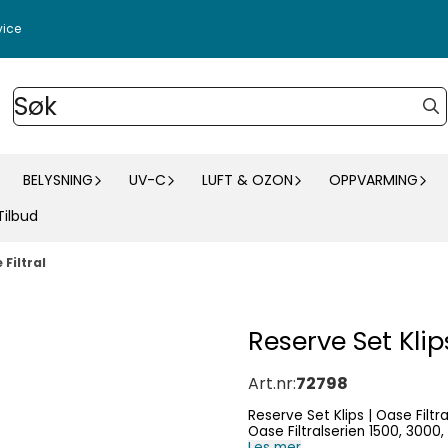
vice
BELYSNING
UV-C
LUFT & OZON
OPPVARMING
Tilbud
 Filtral
Reserve Set Klips
Art.nr:
72798
Reserve Set Klips | Oase Filtral Set på 4 stk klips for feste av deksel til filterhu
Oase Filtralserien 1500, 3000
Les mer