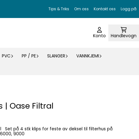
Tips & Triks
Om oss
Kontakt oss
Logg på
Konto
Handlevogn
PVC
PP / PE
SLANGER
VANNKJEMI
 | Oase Filtral
s på
, 6000, 9000